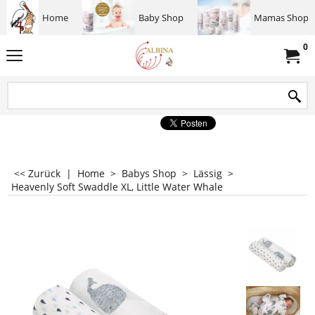
Home
Baby Shop
Mamas Shop
0
<< Zurück
|
Home
>
Babys Shop
>
Lässig
>
Heavenly Soft Swaddle XL, Little Water Whale